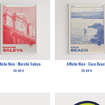
fiche Nice : Marché Saleya
Affiche Nice : Coco Beac
30,00
€
30,00
€