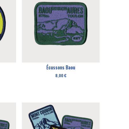
Écussons Baou
8,00
€