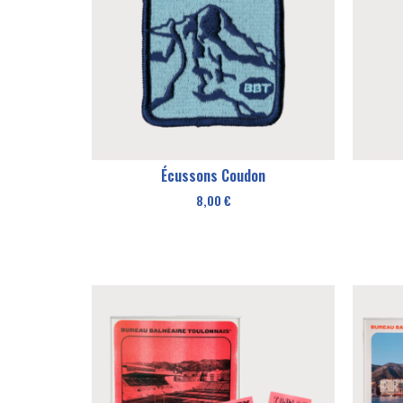
Écussons Coudon
8,00
€