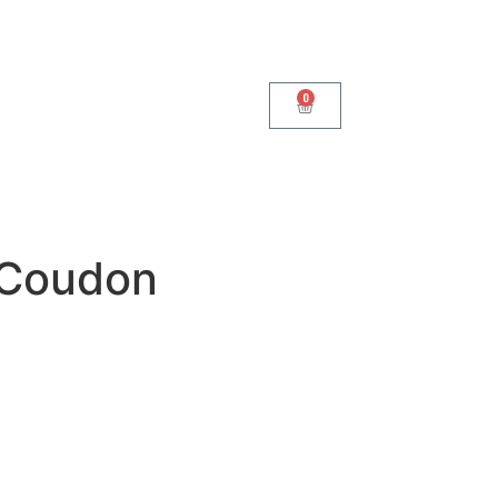
0
 Coudon